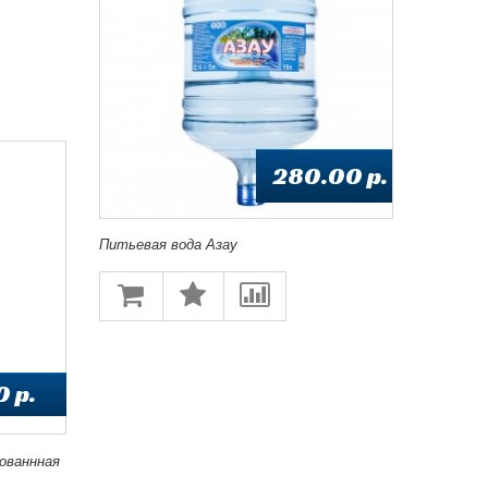
280.00 p.
Питьевая вода Азау
0 p.
рованнная