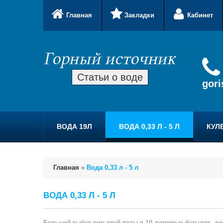
Главная
Закладки
Кабинет
Статьи о воде
gor
ВОДА 19Л
ВОДА 0,33 Л - 5 Л
КУЛ
Главная
»
Вода 0,33 л - 5 л
ВОДА 0,33 Л - 5 Л
Большой выбор питьевой воды в 19-литровых бутылях -до