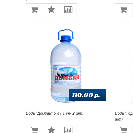
110.00 p.
Вода "Домбай" 5 л ( 1 уп/ 2 шт)
Вода "Гор
шт)