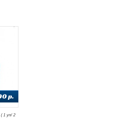
00 p.
( 1 уп/ 2