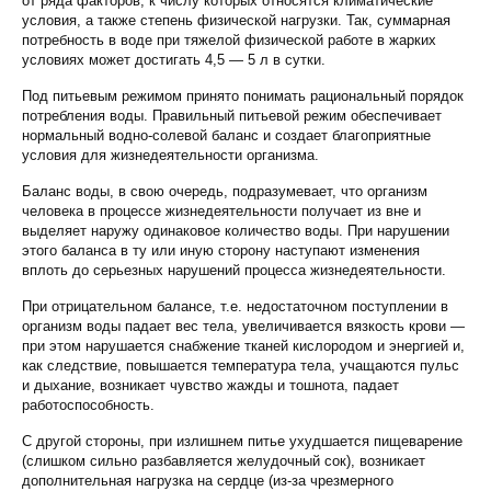
от ряда факторов, к числу которых относятся климатические
условия, а также степень физической нагрузки. Так, суммарная
потребность в воде при тяжелой физической работе в жарких
условиях может достигать 4,5 — 5 л в сутки.
Под питьевым режимом принято понимать рациональный порядок
потребления воды. Правильный питьевой режим обеспечивает
нормальный водно-солевой баланс и создает благоприятные
условия для жизнедеятельности организма.
Баланс воды, в свою очередь, подразумевает, что организм
человека в процессе жизнедеятельности получает из вне и
выделяет наружу одинаковое количество воды. При нарушении
этого баланса в ту или иную сторону наступают изменения
вплоть до серьезных нарушений процесса жизнедеятельности.
При отрицательном балансе, т.е. недостаточном поступлении в
организм воды падает вес тела, увеличивается вязкость крови —
при этом нарушается снабжение тканей кислородом и энергией и,
как следствие, повышается температура тела, учащаются пульс
и дыхание, возникает чувство жажды и тошнота, падает
работоспособность.
С другой стороны, при излишнем питье ухудшается пищеварение
(слишком сильно разбавляется желудочный сок), возникает
дополнительная нагрузка на сердце (из-за чрезмерного