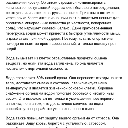
разжижения крови). Организм стремится компенсировать
количество поступающей воды за счет большего потоотделения,
резко увеличивается и нагрузка на почки. При этом с потом и
через почки более интенсивно начинают выводиться ценные для
организма минеральные вещества (в частности, поваренная
соль), что нарушает солевой баланс. Даже кратковременная
перегрузка водой может привести к быстрой утомляемости мышц
и даже стать причиной судорог. Поэтому, кстати, спортсмены
никогда не пьют во время соревнований, а только полощут рот
водой.
Вода вымывает из клеток отработанные продукты обмена
веществ, но если эта вода загрязнена, то она является
носителем смертельной опасности.
Вода составляет 80% нашей крови. Она переносит отходы нашего
тела, доставляет смазку к суставам, стабилизирует нашу
температуру и является жизненной основой клетки. Хорошее
снабжение организма водой помогает бороться с избыточным
весом. Это выражается не только в уменьшении чрезмерного
аппетита, но и в том, что достаточное количество воды
способствует переработке уже накопленного жира.
Вода также повышает защиту вашего организма от стресса. Она
разжижает Вашу кровь, борется с усталостью, стрессом,