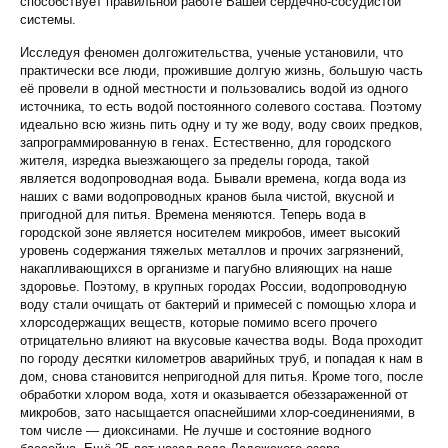
способствует правильной работе Вашей сердечно-сосудистой
системы.
Исследуя феномен долгожительства, ученые установили, что
практически все люди, прожившие долгую жизнь, большую часть
её провели в одной местности и пользовались водой из одного
источника, то есть водой постоянного солевого состава. Поэтому
идеально всю жизнь пить одну и ту же воду, воду своих предков,
запрограммированную в генах. Естественно, для городского
жителя, изредка выезжающего за пределы города, такой
является водопроводная вода. Бывали времена, когда вода из
наших с вами водопроводных кранов была чистой, вкусной и
пригодной для питья. Времена меняются. Теперь вода в
городской зоне является носителем микробов, имеет высокий
уровень содержания тяжелых металлов и прочих загрязнений,
накапливающихся в организме и пагубно влияющих на наше
здоровье. Поэтому, в крупных городах России, водопроводную
воду стали очищать от бактерий и примесей с помощью хлора и
хлорсодержащих веществ, которые помимо всего прочего
отрицательно влияют на вкусовые качества воды. Вода проходит
по городу десятки километров аварийных труб, и попадая к нам в
дом, снова становится непригодной для питья. Кроме того, после
обработки хлором вода, хотя и оказывается обеззараженной от
микробов, зато насыщается опаснейшими хлор-соединениями, в
том числе — диоксинами. Не лучше и состояние водного