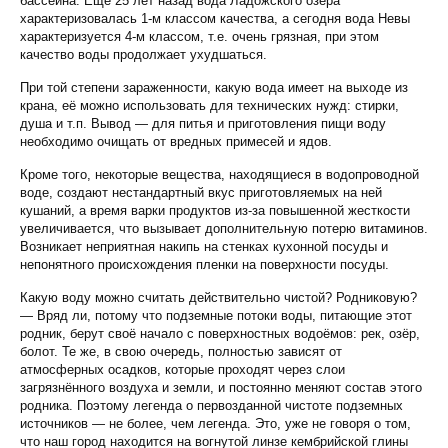
бассейна. Ещё 25 лет назад вода Ладожского озера
характеризовалась 1-м классом качества, а сегодня вода Невы
характеризуется 4-м классом, т.е. очень грязная, при этом
качество воды продолжает ухудшаться.
При той степени зараженности, какую вода имеет на выходе из
крана, её можно использовать для технических нужд: стирки,
душа и т.п. Вывод — для питья и приготовления пищи воду
необходимо очищать от вредных примесей и ядов.
Кроме того, некоторые вещества, находящиеся в водопроводной
воде, создают нестандартный вкус приготовляемых на ней
кушаний, а время варки продуктов из-за повышенной жесткости
увеличивается, что вызывает дополнительную потерю витаминов.
Возникает неприятная накипь на стенках кухонной посуды и
непонятного происхождения пленки на поверхности посуды.
Какую воду можно считать действительно чистой? Родниковую?
— Вряд ли, потому что подземные потоки воды, питающие этот
родник, берут своё начало с поверхностных водоёмов: рек, озёр,
болот. Те же, в свою очередь, полностью зависят от
атмосферных осадков, которые проходят через слои
загрязнённого воздуха и земли, и постоянно меняют состав этого
родника. Поэтому легенда о первозданной чистоте подземных
источников — не более, чем легенда. Это, уже не говоря о том,
что наш город находится на вогнутой линзе кембрийской глины