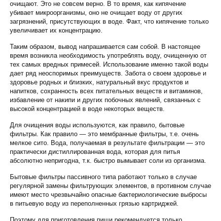
очищают. Это не совсем верно. В то время, как кипячение
убивает микроорганизмы, оно не очищает воду от других
загрязнений, присутствующих в воде. Факт, что кипячение только
увеличивает их концентрацию.
Таким образом, вывод напрашивается сам собой. В настоящее
время возникла необходимость употреблять воду, очищенную от
тех самых вредных примесей. Использование именно такой воды
дает ряд неоспоримых преимуществ. Забота о своем здоровье и
здоровье родных и близких, натуральный вкус продуктов и
напитков, сохранность всех питательных веществ и витаминов,
избавление от накипи и других побочных явлений, связанных с
высокой концентрацией в воде некоторых веществ.
Для очищения воды используются, как правило, бытовые
фильтры. Как правило — это мембранные фильтры, т.е. очень
мелкое сито. Вода, получаемая в результате фильтрации — это
практически дистиллированная вода, которая для питья
абсолютно непригодна, т.к. быстро вымывает соли из организма.
Бытовые фильтры пассивного типа работают только в случае
регулярной замены фильтрующих элементов, в противном случае
имеют место чрезвычайно опасные бактериологические выбросы
в питьевую воду из переполненных грязью картриджей.
Поэтому для приготовления пищи рекомендуется только