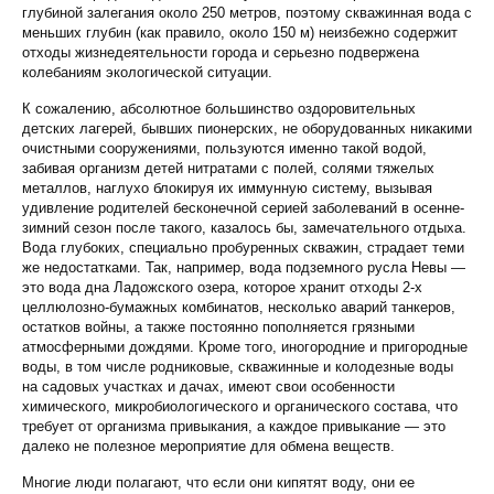
глубиной залегания около 250 метров, поэтому скважинная вода с
меньших глубин (как правило, около 150 м) неизбежно содержит
отходы жизнедеятельности города и серьезно подвержена
колебаниям экологической ситуации.
К сожалению, абсолютное большинство оздоровительных
детских лагерей, бывших пионерских, не оборудованных никакими
очистными сооружениями, пользуются именно такой водой,
забивая организм детей нитратами с полей, солями тяжелых
металлов, наглухо блокируя их иммунную систему, вызывая
удивление родителей бесконечной серией заболеваний в осенне-
зимний сезон после такого, казалось бы, замечательного отдыха.
Вода глубоких, специально пробуренных скважин, страдает теми
же недостатками. Так, например, вода подземного русла Невы —
это вода дна Ладожского озера, которое хранит отходы 2-х
целлюлозно-бумажных комбинатов, несколько аварий танкеров,
остатков войны, а также постоянно пополняется грязными
атмосферными дождями. Кроме того, иногородние и пригородные
воды, в том числе родниковые, скважинные и колодезные воды
на садовых участках и дачах, имеют свои особенности
химического, микробиологического и органического состава, что
требует от организма привыкания, а каждое привыкание — это
далеко не полезное мероприятие для обмена веществ.
Многие люди полагают, что если они кипятят воду, они ее