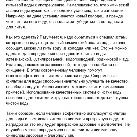
питьевой воды к употреблению. Немаловажно то, что химический
анализ воды нужен как в городских условиях, так и загородом.
Например, на даче устанавливается новый колодец, и прежде
чем пить из него воду, сначала стоит убедиться в ее годности
для питья.
Как это сделать? Разумеется, надо обратиться к специалистам,
которые проведут тщательный химический анализ воды и точно
сообщат, можно ли пить воду из колодца или нет. Это же можно
сделать для определения пригодности к питью воды
артезианской, бутилированной, водопроводной, родниковой и т.д.
Если вода окажется загрязненной, то тогда понадобится ее
очищение. В этом современному человеку помогут
высокоэффективные системы очистки воды. Современные
фильтры для воды способны значительно улучшить ее качество,
освободив воду от биологических, механических и химических
примесей. Использование качественных систем очистки воды
позволяет даже жителям крупных городов наслаждаться вкусом
чистой воды.
Таким образом, если человек эффективно использует фильтры
для воды и пьет исключительно чистую и прозрачную воду, то
наградой за это ему будет прекрасное здоровье и долголетие. Не
случайно многие народы мира всегда считали чистую воду
символом здоровья и благополучия.